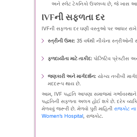
અને સ્લેટ ટેકનિકો ઉપલબ્ધ છે, જે ખાસ 
IVFની સફળતા દર
IVFની સફળતા દર ઘણી વસ્તુઓ પર આધાર રાખે છ
સ્ત્રીની ઉમર:
35 વર્ષથી નીચેના સ્ત્રીઓની 
ફળદાયીતા માટે તાકીદ:
પોઝિટિવ પ્રેક્ટીસ અન
જણકારી અને માર્ગદર્શન:
યોગ્ય તબીબી માર્ગદ
મદદરૂપ થાય છે.
આમ, IVF પદ્ધતિ આપણા સમાજમાં ગર્ભાવસ્થાને વધાર
પદ્ધતિની સફળતા અલગ હોઈ શકે છે. દરેક વ્યક્ત
મેળવવું જરૂરી છે. મેળવો પુરી માહિતી
રાજકોટ ના 
Women’s Hospital
, રાજકોટ.