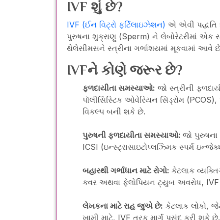
IVF શું છે?
IVF (ઈન વિટ્રો ફર્ટિલાઇઝેશન)
એ એવી પદ્ધતિ છ
પુરુષના શુક્રાણુ (Sperm) ને લેબોરેટરીમાં એ
થેલેસીમસને સ્ત્રીના ગર્ભાશયમાં મૂકવામાં આવે છ
IVFને કોણે જરૂર છે?
ફળદાયીતા સમસ્યાઓ:
જો સ્ત્રીની ફળદાય
પૉલીસિસ્ટિક ઓવેરિયન સિંડ્રોમ (PCOS), 
વિકલ્પ બની શકે છે.
પુરુષની ફળદાયીતા સમસ્યાઓ:
જો પુરુષના
ICSI (ઇન્સ્ટ્રાસાઇટોપ્લઝ્મિક સ્પર્મ ઇન્
બહારથી ગર્ભાધાન માટે રોગો:
કેટલાક વ્યક્
કવર અથવા ફેલોપિયન ટ્યુબ અવરોધ, IVF મા
લેખકના માટે રાહ જુએ છે:
કેટલાક લોકો, જે
ખામી માટે, IVF તરફ માર્ગ પસંદ કરી શકે છે.