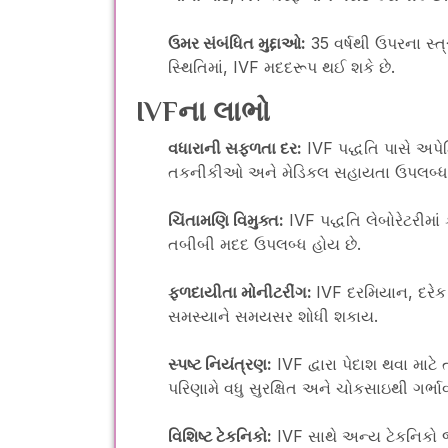
ઉમર સંબંધિત મુદ્દાઓ:
35 વર્ષથી ઉપરના સ્
સ્થિતિમાં, IVF મદદરૂપ થઈ શકે છે.
IVFના લાભો
વધારાની સફળતા દર:
IVF પદ્ધતિ પાસે અપેક
તકનીકીઓ અને મેડિકલ સહાયતા ઉપલબ્ધ 
ચિંતામણિ વિમુક્ત:
IVF પદ્ધતિ લેબોરેટરીમાં 
તબીબી મદદ ઉપલબ્ધ હોય છે.
ફળદાયીતા મોનીટરીંગ:
IVF દરમિયાન, દરેક
સમસ્યાને સમયસર શોધી શકાય.
સ્પષ્ટ નિયંત્રણ:
IVF દ્વારા પેદાશ થવા માટે 
પરિણામે વધુ સુરક્ષિત અને ચોકસાઇથી ગર્ભાવ
વિશિષ્ટ ટેકનિકો:
IVF સાથે અન્ય ટેકનિકો જે