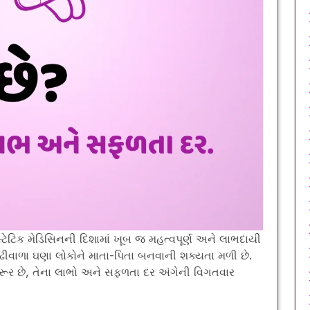
ેટિક મેડિસિનની દિશામાં ખૂબ જ મહત્વપૂર્ણ અને લાભદાયી
ેઢીવાળા ઘણા લોકોને માતા-પિતા બનવાની શક્યતા મળી છે.
રૂર છે, તેના લાભો અને સફળતા દર અંગેની વિગતવાર