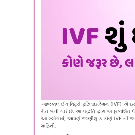
આજકાલ ઈન વિટ્રો ફર્ટિલાઇઝેશન (IVF) એ ઇસ્ટ
રીત બની ગઈ છે. આ પદ્ધતિ દ્વારા અપ્રકાશિત પ
આ બ્લોગમાં, આપણે જાણીશું કે કોણે IVF ની જ
માહિતી.