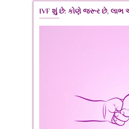
IVF શું છે: કોણે જરૂર છે, લા