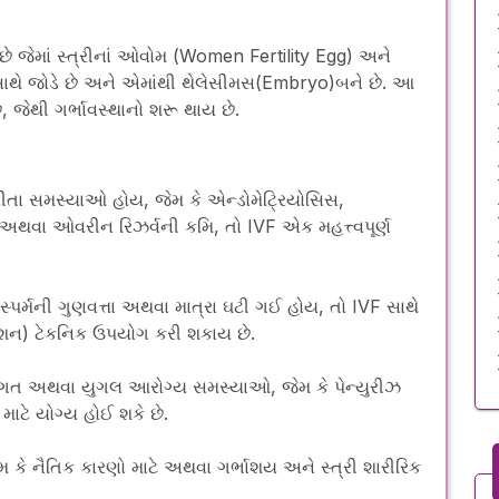
ે જેમાં સ્ત્રીનાં ઓવોમ (Women Fertility Egg) અને
ક સાથે જોડે છે અને એમાંથી થેલેસીમસ(Embryo)બને છે. આ
ે, જેથી ગર્ભાવસ્થાનો શરૂ થાય છે.
ીતા સમસ્યાઓ હોય, જેમ કે એન્ડોમેટ્રિયોસિસ,
અથવા ઓવરીન રિઝર્વની કમિ, તો IVF એક મહત્ત્વપૂર્ણ
 સ્પર્મની ગુણવત્તા અથવા માત્રા ઘટી ગઈ હોય, તો IVF સાથે
જેક્શન) ટેકનિક ઉપયોગ કરી શકાય છે.
તિગત અથવા યુગલ આરોગ્ય સમસ્યાઓ, જેમ કે પેન્યુરીઝ
ટે યોગ્ય હોઈ શકે છે.
મ કે નૈતિક કારણો માટે અથવા ગર્ભાશય અને સ્ત્રી શારીરિક