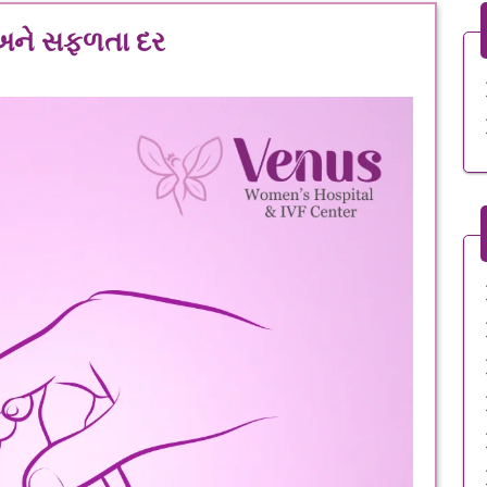
ભ અને સફળતા દર