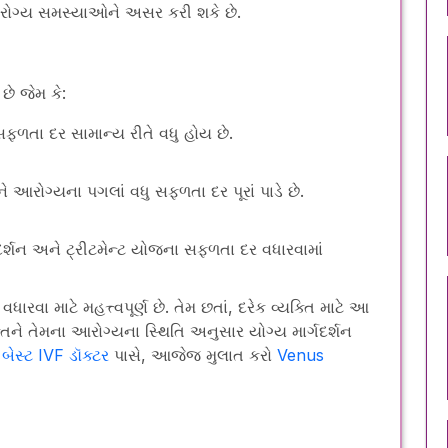
આરોગ્ય સમસ્યાઓને અસર કરી શકે છે.
ે જેમ કે:
સફળતા દર સામાન્ય રીતે વધુ હોય છે.
ે આરોગ્યના પગલાં વધુ સફળતા દર પૂરાં પાડે છે.
ર્શન અને ટ્રીટમેન્ટ યોજના સફળતા દર વધારવામાં
વા માટે મહત્ત્વપૂર્ણ છે. તેમ છતાં, દરેક વ્યક્તિ માટે આ
િને તેમના આરોગ્યના સ્થિતિ અનુસાર યોગ્ય માર્ગદર્શન
બેસ્ટ IVF ડૉક્ટર
પાસે, આજેજ મુલાત કરો
Venus