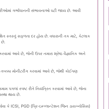
ત્રીઓમાં ગર્ભાધાનની સંભાવનાઓ ઘટી જાય છે. આવી
્ષિત સ્તરનું સફળતા દર હોય છે. વધારાની તક માટે, કેટલાક
છે.
કરવામાં આવે છે, જેની ઉપર તમારા શ્રેષ્ઠ વૈજ્ઞાનિક અને
 તબક્કા મોનીટરીંગ કરવામાં આવે છે, જેથી કોઈપણ
તમામ પગલાં સ્પષ્ટ રીતે નિયંત્રિત કરવામાં આવે છે, જેના
સ્થા થાય છે.
વા કે ICSI, PGD (પ્રિ-ઇમ્પ્લાન્ટેશન જિન ડાયગ્નોસિસ)